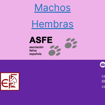
Machos
Hembras
c
6
ca