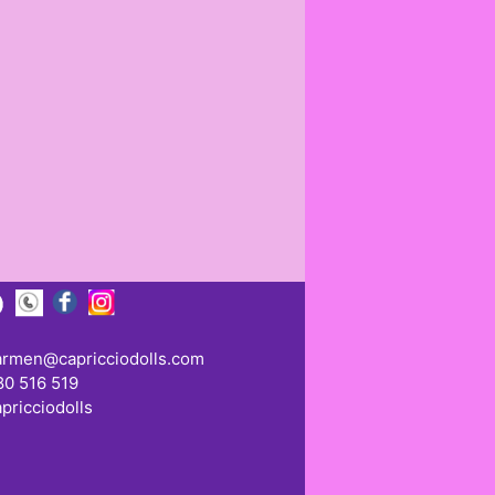
armen@capricciodolls.com
80 516 519
pricciodolls